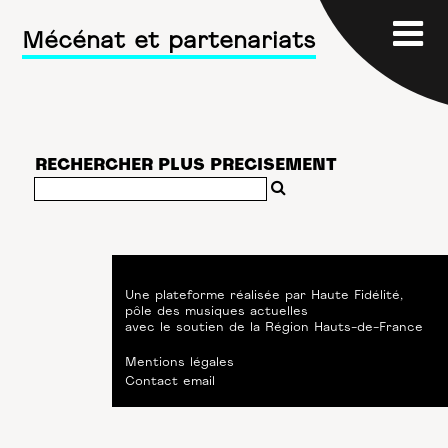
Mécénat et partenariats
RECHERCHER PLUS PRECISEMENT
Une plateforme réalisée par
Haute Fidélité
,
pôle des musiques actuelles
avec le soutien de
la Région Hauts-de-France
Mentions légales
Contact email