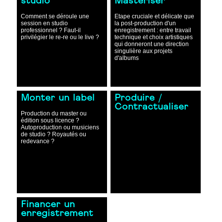
studio
Masteriser
Comment se déroule une
Etape cruciale et délicate que
session en studio
la post-production d'un
professionnel ? Faut-il
enregistrement : entre travail
privilégier le re-re ou le live ?
technique et choix artistiques
qui donneront une direction
singulière aux projets
d'albums
Monter un label
Produire /
Contractualiser
Production du master ou
édition sous licence ?
Autoproduction ou musiciens
de studio ? Royautés ou
redevance ?
Financer un
enregistrement