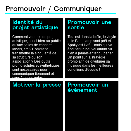
Promouvoir / Communiquer
Identité du
Promouvoir une
projet artistique
sortie
Comment vendre son projet
Tout est dans la boîte, le vinyle
artistique, aussi bien au public
et le Bandcamp sont prêt et
qu'aux salles de concerts,
Spotiy est livré... mais qui va
labels, etc ? Comment
écouter un nouvel album s'il
transmettre la singularité de
n'en a jamais entendu parler.
sa structure ou son
Un point sur la stratégie
association ? Des outils
promo afin de divulguer sa
promo solides et synthétiques
musique dans les meilleures
sont nécessaires pour
conditions d'écoute !
communiquer fièrement et
sans fausses notes !
Motiver la presse
Promouvoir un
événement