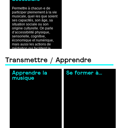
Permettre à chacun·e de
participer pleinement à la vie
musicale, quel·les que soient
ses capacités, son âge, sa
situation sociale ou son
origine culturelle. On parle
d’accessibilité physique,
sensorielle, cognitive,
économique et numérique,
mais aussi les actions de
médiation qui facilitent la
compréhension,
l’appropriation et la pratique
Transmettre / Apprendre
de la musique. Au-delà des
aménagements techniques,
elle s’inscrit dans une
approche fondée sur les droits
Apprendre la
Se former à...
culturels, qui reconnaît à
musique
chacun le droit d’accéder aux
œuvres, de contribuer à la
création et de voir sa propre
culture prise en compte et
valorisée.