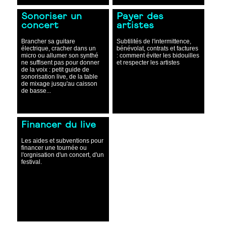
Sonoriser un
Payer des
concert
artistes
Brancher sa guitare
Subtilités de l'intermittence,
électrique, cracher dans un
bénévolat, contrats et factures
micro ou allumer son synthé
: comment éviter les bidouilles
ne suffisent pas pour donner
et respecter les artistes
de la voix : petit guide de
sonorisation live, de la table
de mixage jusqu'au caisson
de basse...
Financer du live
Les aides et subventions pour
financer une tournée ou
l'orgnisation d'un concert, d'un
festival.