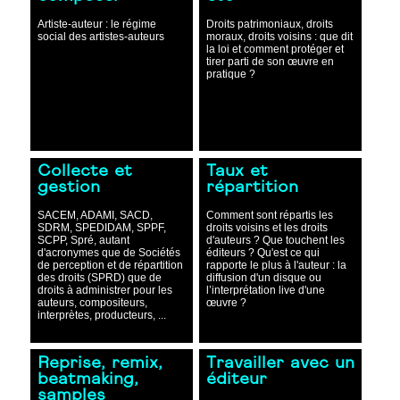
Artiste-auteur : le régime
Droits patrimoniaux, droits
social des artistes-auteurs
moraux, droits voisins : que dit
la loi et comment protéger et
tirer parti de son œuvre en
pratique ?
Collecte et
Taux et
gestion
répartition
SACEM, ADAMI, SACD,
Comment sont répartis les
SDRM, SPEDIDAM, SPPF,
droits voisins et les droits
SCPP, Spré, autant
d'auteurs ? Que touchent les
d'acronymes que de Sociétés
éditeurs ? Qu'est ce qui
de perception et de répartition
rapporte le plus à l'auteur : la
des droits (SPRD) que de
diffusion d'un disque ou
droits à administrer pour les
l’interprétation live d'une
auteurs, compositeurs,
œuvre ?
interprètes, producteurs, ...
Reprise, remix,
Travailler avec un
beatmaking,
éditeur
samples