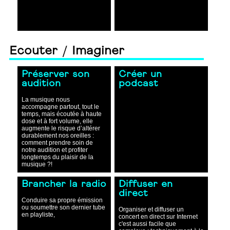
Ecouter / Imaginer
Préserver son
Créer un
audition
podcast
La musique nous
accompagne partout, tout le
temps, mais écoutée à haute
dose et à fort volume, elle
augmente le risque d’altérer
durablement nos oreilles :
comment prendre soin de
notre audition et profiter
longtemps du plaisir de la
musique ?!
Brancher la radio
Diffuser en
direct
Conduire sa propre émission
ou soumettre son dernier tube
Organiser et diffuser un
en playliste,
concert en direct sur Internet
c'est aussi facile que