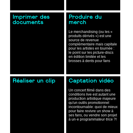
Imprimer des
Produire du
documents
merch
Le merchandising (ou les «
produits dérivés ») est une
source de revenue
complémentaire mais capitale
pour les artistes en tournée :
le point sur les picture-discs
en édition limitée et les
brosses à dents pour fans
Réaliser un clip
Captation vidéo
Un concert filmé dans des
conditions live est autant une
production artistique majeure
qu'un outils promotionnel
incontournable: quoi de mieux
pour faire revivre un show à
ses fans, ou vendre son projet
à un·e programmateur·trice ?!