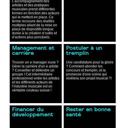
L’accompagnement des
artistes et des pratiques
musicales prend différentes
formes en fonction des acteurs
qui le mettent en place. Ce
terme recouvre des réalités
multiples allant de la mise en
place de dispositifs longue
durée à la création d’outils et
d’actions plus ponctuels.
Management et
Postuler à un
carrière
tremplin
Trouver un·e manager·euse ?
Une candidature pour la gloire
Gérer la carrière d'un·e artiste
? Comment aborder les
? Conseiller et défendre un
concours et tremplin, et la
groupe ! Cet intermédiaire
promesse d'une scène qui
professionnel entre les artistes
révélera son projet musical ?!
et les différents acteurs de
l’industrie musicale est un
véritable couteau suisse !
Financer du
Rester en bonne
développement
santé