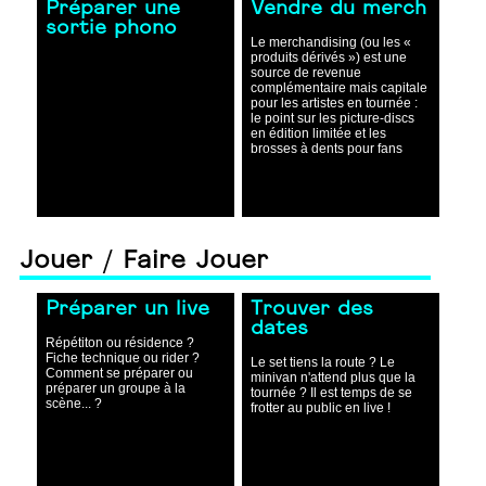
Préparer une
Vendre du merch
sortie phono
Le merchandising (ou les «
produits dérivés ») est une
source de revenue
complémentaire mais capitale
pour les artistes en tournée :
le point sur les picture-discs
en édition limitée et les
brosses à dents pour fans
Jouer / Faire Jouer
Préparer un live
Trouver des
dates
Répétiton ou résidence ?
Fiche technique ou rider ?
Le set tiens la route ? Le
Comment se préparer ou
minivan n'attend plus que la
préparer un groupe à la
tournée ? Il est temps de se
scène... ?
frotter au public en live !