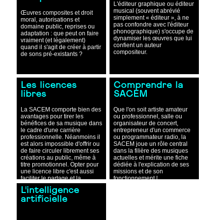
L'éditeur graphique ou éditeur
musical (souvent abrévié
Œuvres composites et droit
simplement « éditeur », à ne
moral, autorisations et
pas confondre avec l'éditeur
domaine public, reprises ou
phonographique) s'occupe de
adaptation : que peut on faire
dynamiser les œuvres que lui
vraiment (et légalement)
confient un auteur
quand il s'agit de créer à partir
compositeur.
de sons pré-existants ?
Les licences
Comprendre la
libres
SACEM
La SACEM comporte bien des
Que l'on soit artiste amateur
avantages pour tirer les
ou professionnel, salle ou
bénéfices de sa musique dans
organisateur de concert,
le cadre d'une carrière
entrepreneur d'un commerce
professionnelle. Néanmoins il
ou programmateur radio, la
est alors impossible d'offrir ou
SACEM joue un rôle central
de faire circuler librement ses
dans la filière des musiques
créations au public, même à
actuelles et mérite une fiche
titre promotionnel. Opter pour
dédiée à l'explication de ses
une licence libre c'est aussi
missions et de son
faciliter le partage et la
fonctionnement !
collaboration avec le plus
L'intelligence
grand nombre.
artificielle