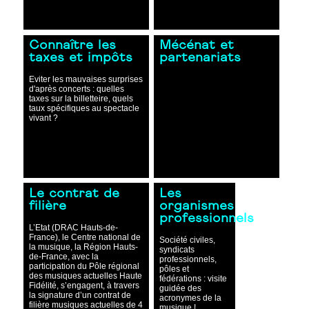
Connaître les
Mécénat et
taxes et impôts
partenariats
Eviter les mauvaises surprises
d'après concerts : quelles
taxes sur la billetteire, quels
taux spécifiques au spectacle
vivant ?
Le contrat de
Les
filière
organismes
professionnels
L’Etat (DRAC Hauts-de-
France), le Centre national de
Société civiles,
la musique, la Région Hauts-
syndicats
de-France, avec la
professionnels,
participation du Pôle régional
pôles et
des musiques actuelles Haute
fédérations : visite
Fidélité, s’engagent, à travers
guidée des
la signature d’un contrat de
acronymes de la
filière musiques actuelles de 4
musique !