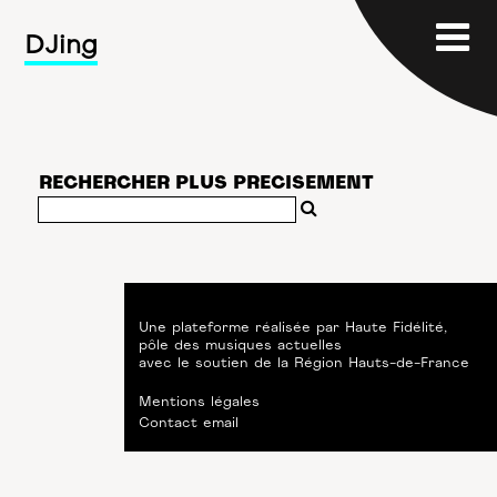
DJing
RECHERCHER PLUS PRECISEMENT
Une plateforme réalisée par
Haute Fidélité
,
pôle des musiques actuelles
avec le soutien de
la Région Hauts-de-France
Mentions légales
Contact email