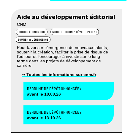
Aide au développement éditorial
CNM
SOUTIEN ÉCONOMIQUE
STRUCTURATION / DÉVELOPPEMENT
SOUTIEN À L'ÉMERGENCE
Pour favoriser l’émergence de nouveaux talents,
soutenir la création, faciliter la prise de risque de
l’éditeur et l’encourager à investir sur le long
terme dans les projets de développement de
carrière.
⇢ Toutes les informations sur cnm.fr
DEADLINE DE DÉPÔT ANNONCÉE :
avant le 10.09.26
DEADLINE DE DÉPÔT ANNONCÉE :
avant le 13.10.26